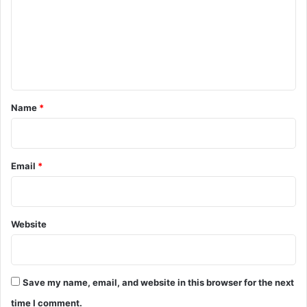
m
d
r
m
e
e
s
n
s
t
*
Name
*
Email
*
Website
Save my name, email, and website in this browser for the next
time I comment.