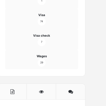
1
Visa
74
Visa check
7
Wages
29