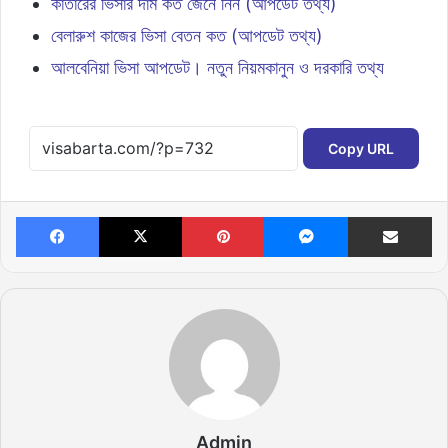
কাতারের ভিসার দাম কত জেনে নিন (আপডেট তথ্য)
বেলারুশ কাজের ভিসা বেতন কত (আপডেট তথ্য)
আলবেনিয়া ভিসা আপডেট। নতুন নিয়মকানুন ও দরকারি তথ্য
Copy URL
Facebook
X
Pinterest
Messenger
Share v
Admin