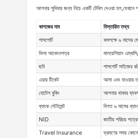
আপনার সুবিধার জন্য নিচে একটি টেবিল দেওয়া হল,যেখানে প
কাগজের নাম
বিস্তারিত তথ্য
পাসপোর্ট
কমপক্ষে ৬ মাসের ম
ভিসা আবেদনপত্র
মালয়েশিয়ান এম্বা
ছবি
পাসপোর্ট সাইজের রঙ
এয়ার টিকেট
আসা এবং যাওয়ার ত
হোটেল বুকিং
আপনার থাকার ব্য
ব্যাংক স্টেটমেন্ট
বিগত ৬ মাসের ব্যা
NID
জাতীয় পরিচয় পত্
Travel Insurance
ভ্রমণের সময় কোনো 