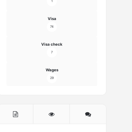
1
Visa
74
Visa check
7
Wages
29