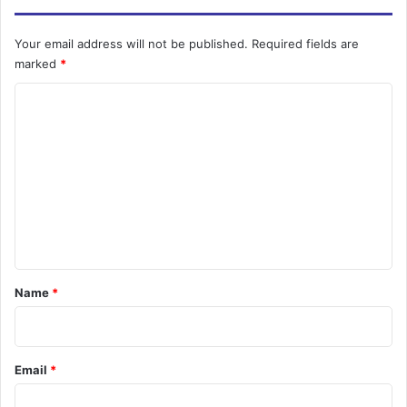
r
E
m
Your email address will not be published.
Required fields are
a
marked
*
i
C
l
a
o
d
m
d
r
m
e
e
s
n
s
t
*
Name
*
Email
*