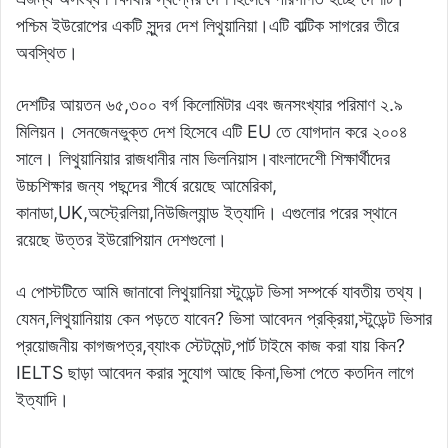
পশ্চিম ইউরোপের একটি সুন্দর দেশ লিথুয়ানিয়া।এটি বাল্টিক সাগরের তীরে
অবস্থিত।
দেশটির আয়তন ৬৫,৩০০ বর্গ কিলোমিটার এবং জনসংখ্যার পরিমাণ ২.৯
মিলিয়ন। সেনজেনভুক্ত দেশ হিসেবে এটি EU তে যোগদান করে ২০০৪
সালে। লিথুয়ানিয়ার রাজধানীর নাম ভিলনিয়াস।বাংলাদেশেী শিক্ষার্থীদের
উচ্চশিক্ষার জন্য পছন্দের শীর্ষে রয়েছে আমেরিকা,
কানাডা,UK,অস্ট্রেলিয়া,নিউজিল্যান্ড ইত্যাদি। এগুলোর পরের স্থানে
রয়েছে উত্তর ইউরোপিয়ান দেশগুলো।
এ পোস্টটিতে আমি জানাবো লিথুয়ানিয়া স্টুডেন্ট ভিসা সম্পর্কে যাবতীয় তথ্য।
যেমন,লিথুয়ানিয়ায় কেন পড়তে যাবেন? ভিসা আবেদন প্রক্রিয়া,স্টুডেন্ট ভিসার
প্রয়োজনীয় কাগজপত্র,ব্যাংক স্টেটমেন্ট,পার্ট টাইমে কাজ করা যায় কিন?
IELTS ছাড়া আবেদন করার সুযোগ আছে কিনা,ভিসা পেতে কতদিন লাগে
ইত্যাদি।