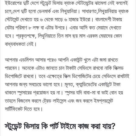
ইউরোপের দুটি দেশে স্টুডেন্ট ভিসায় ব্যাংক স্টেটমেন্টের ঝামেলা নেই বললেই
চলে,দেশ দুটি হলো ডেনমার্ক এবং লিথুয়ানিয়া। সাধারণত,লিথুয়ানিয়ায় ব্যাংক
স্টেটমেন্ট দেখাতে হয় ৬ থেকে সাড়ে ৬ হাজার ইউরো। বাংলাদেশী টাকায়
যেটার পরিমাণ ৮ লক্ষ বা এটার উপরে। এবার আসি কত মেয়াদে দেখাতে
হবে। প্রকৃতপক্ষে, লিথুনিয়াতে তিন মাস ছয় মাস এরকম মেয়াদের কোন
বাধ্যবাধকতা নেই।
আপনার এডমিশন আসার পরেও আপনি একাউন্ট খুলে এটা জমা রাখতে
পারবেন। অনেকে এটাও জানতে চান টাকাটা সেভিংসে রাখবো নাকি ফিক্সড
ডিপোজিটে রাখবো। তবে এক্ষেত্রে ফিক্স ডিপোজিটের চেয়ে সেভিংসে রাখাটাই
আপনার জন্য সবচেয়ে ভালো হবে। মূলত, ক্যান্ডিডেটের একাউন্টে টাকা
থাকলে স্পন্সারের প্রয়োজন হয় না। স্পন্সর যদি বাবা-মা বা ভাই বোন হয়
তাহলে বিজনেস করলে ট্রেড লাইসেন্স এবং জব করলে ইমপ্লয়মেন্ট
সার্টিফিকেট দিতে হবে।
স্টুডেন্ট ভিসায় কি পার্ট টাইমে কাজ করা যায়?