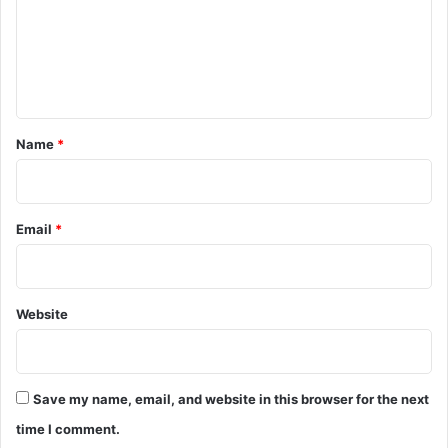
r
m
e
e
s
n
s
t
*
Name
*
Email
*
Website
Save my name, email, and website in this browser for the next
time I comment.